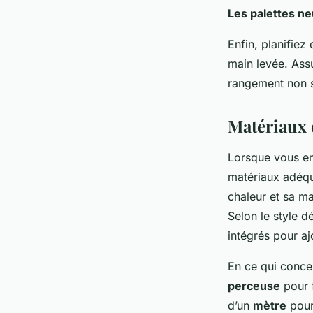
Les palettes ne
Enfin, planifiez
main levée. Assu
rangement non s
Matériaux e
Lorsque vous e
matériaux adéq
chaleur et sa mal
Selon le style d
intégrés pour aj
En ce qui conce
perceuse
pour f
d’un
mètre
pour