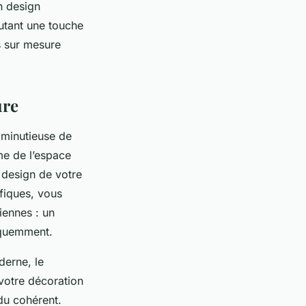
n design
outant une touche
ns sur mesure
ure
minutieuse de
me de l’espace
 design de votre
fiques, vous
iennes : un
réquemment.
derne, le
 votre décoration
du cohérent.