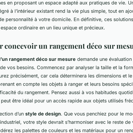
tines en proposant un espace adapté aux pratiques de vie. U
égré à l’intérieur existant rend la vie plus simple, tout en aj
 de personnalité à votre domicile. En définitive, ces solutio
espace ordinaire en un lieu unique et précieux.
r concevoir un rangement déco sur mes
d’un rangement déco sur mesure
demande une évaluation 
 de vos besoins. Commencez par analyser la taille et la for
urez précisément, car cela déterminera les dimensions et le
renant en compte les objets à ranger et leurs besoins spéci
fficacité du rangement. Pensez aussi à vos habitudes quotid
 peut être idéal pour un accès rapide aux objets utilisés f
lection d’un
style de design
. Que vous penchiez pour le mo
industriel, votre style devrait s’harmoniser avec le reste de
idérez les palettes de couleurs et les matériaux pour un ren