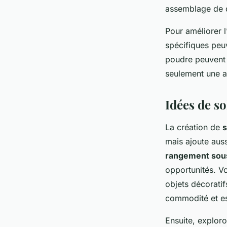
assemblage de qu
Pour améliorer l
spécifiques peu
poudre peuvent o
seulement une a
Idées de s
La création de
s
mais ajoute auss
rangement sous 
opportunités. V
objets décoratif
commodité et es
Ensuite, explor