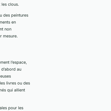
 les clous.
ou des peintures
ements en
ent non
ur mesure.
ment l’espace,
s d’abord au
reuses
es livres ou des
és qui allient
éales pour les