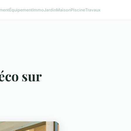
ment
Équipement
Immo
Jardin
Maison
Piscine
Travaux
éco sur