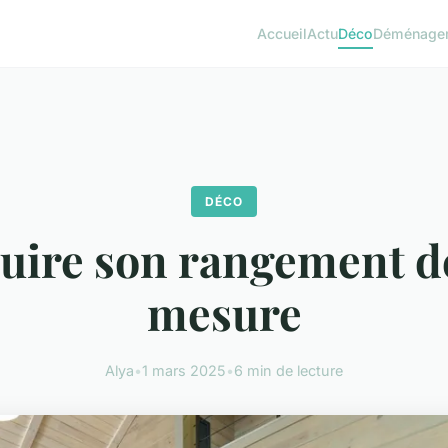
Accueil
Actu
Déco
Déménage
DÉCO
uire son rangement d
mesure
Alya
•
1 mars 2025
•
6 min de lecture