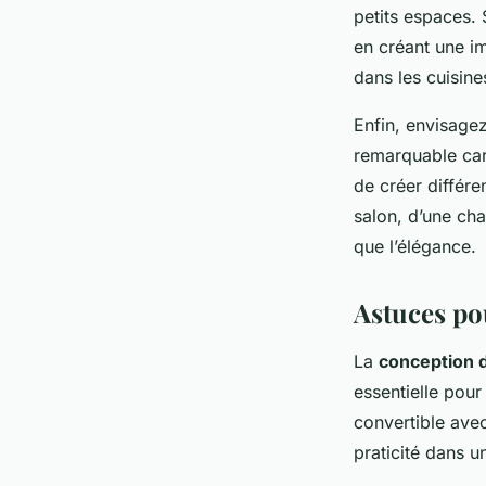
petits espaces.
en créant une i
dans les cuisines
Enfin, envisage
remarquable car 
de créer différe
salon, d’une cha
que l’élégance.
Astuces po
La
conception d
essentielle pou
convertible ave
praticité dans 