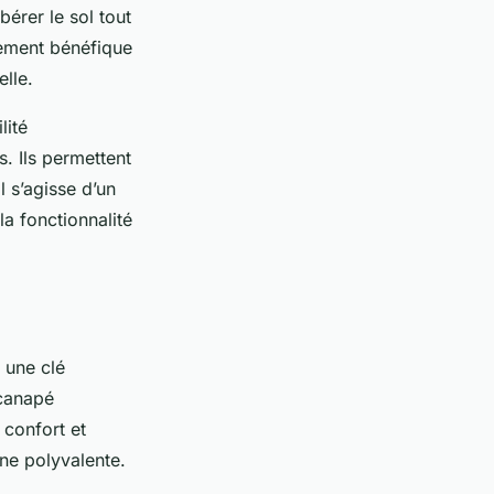
érer le sol tout
rement bénéfique
elle.
lité
. Ils permettent
l s’agisse d’un
a fonctionnalité
 une clé
 canapé
 confort et
ne polyvalente.