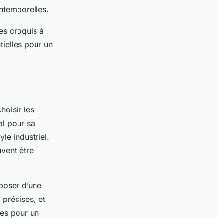
intemporelles.
des croquis à
tielles pour un
hoisir les
al pour sa
le industriel.
uvent être
poser d’une
précises, et
les pour un