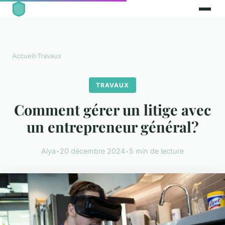
Accueil
›
Travaux
TRAVAUX
Comment gérer un litige avec
un entrepreneur général?
Alya
•
20 décembre 2024
•
5 min de lecture