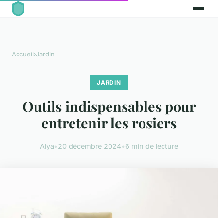
Accueil
›
Jardin
JARDIN
Outils indispensables pour
entretenir les rosiers
Alya
•
20 décembre 2024
•
6 min de lecture