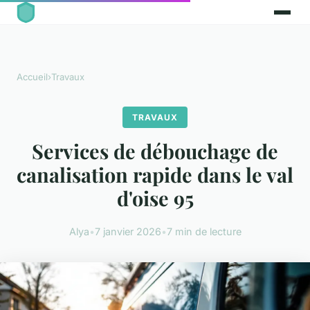
Accueil
›
Travaux
TRAVAUX
Services de débouchage de
canalisation rapide dans le val
d'oise 95
Alya
•
7 janvier 2026
•
7 min de lecture